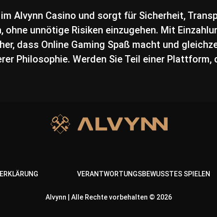
im Alvynn Casino und sorgt für Sicherheit, Transp
 ohne unnötige Risiken einzugehen. Mit Einzahlun
cher, dass Online Gaming Spaß macht und gleichzeit
r Philosophie. Werden Sie Teil einer Plattform,
ERKLÄRUNG
VERANTWORTUNGSBEWUSSTES SPIELEN
Alvynn | Alle Rechte vorbehalten © 2026