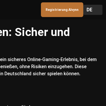
DE
Registrierung Alvynn
n: Sicher und
 ein sicheres Online-Gaming-Erlebnis, bei dem
enießen, ohne Risiken einzugehen. Diese
r in Deutschland sicher spielen können.